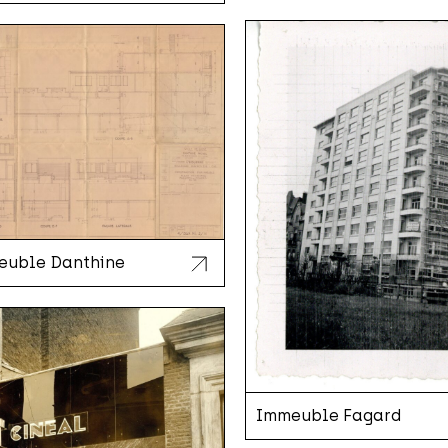
euble Danthine
Immeuble Fagard