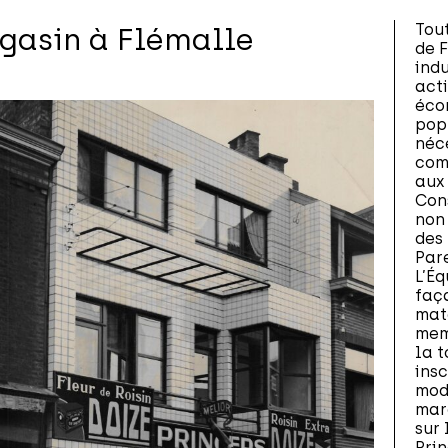
Tou
gasin à Flémalle
de 
ind
acti
éco
pop
néc
com
aux
Cons
non 
des
Par
L’Éq
faç
maté
mem
la t
insc
mode
marq
sur 
Prin