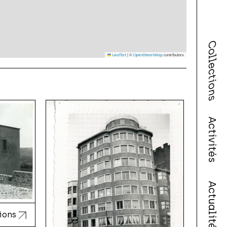
Collections
|
©
contributors
Leaflet
OpenStreetMap
Activités
Actualités
hions