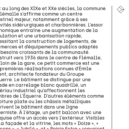
t au long des XIXe et XXe siècles, la commune
Flémalle s’affirme comme un centre
ustriel majeur, notamment grâce à ses
vités sidérurgiques et charbonnières. L’essor
nomique entraîne une augmentation de la
ulation et une urbanisation rapide,
essitant la construction de logements, de
merces et d’équipements publics adaptés
 besoins croissants de la communauté.
truit vers 1936 dans le centre de Flémalle,
loin de la gare, ce petit commerce est une
 premières réalisations connues d’Émile
ent, architecte fondateur du Groupe
uerre. Le bâtiment se distingue par une
ade en carrelage blanc quadrillé, un
riau industriel qu’affectionnent les
bres de L’Équerre. D’autres éléments comme
oiture plate ou les châssis métalliques
rivent le bâtiment dans une ligne
rniste. À l’étage, un petit balcon avec une
uise offre un accès vers l’extérieur. Visibles
la façade et la vitrine, les mots « Doize », «
ceps », « Jubilé », et « Roisin Extra » renvoient