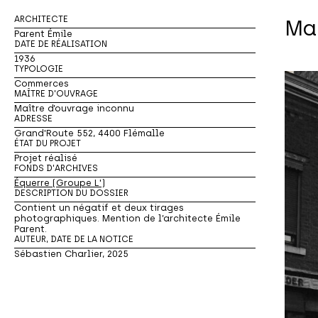
ARCHITECTE
Ma
Parent Émile
DATE DE RÉALISATION
1936
TYPOLOGIE
Commerces
MAÎTRE D'OUVRAGE
Maître d’ouvrage inconnu
ADRESSE
Grand'Route 552, 4400 Flémalle
ÉTAT DU PROJET
Projet réalisé
FONDS D'ARCHIVES
Équerre (Groupe L')
DESCRIPTION DU DOSSIER
Contient un négatif et deux tirages
photographiques. Mention de l’architecte Émile
Parent.
AUTEUR, DATE DE LA NOTICE
Sébastien Charlier, 2025