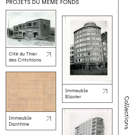
PROJETS DU MÊME FONDS
Cité du Thier
des Critchions
Immeuble
Blavier
Collections
Immeuble
Danthine