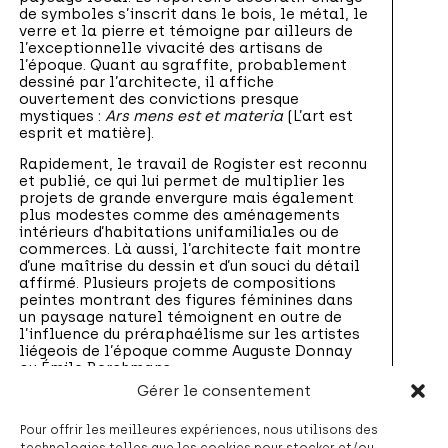
de symboles s’inscrit dans le bois, le métal, le
verre et la pierre et témoigne par ailleurs de
l’exceptionnelle vivacité des artisans de
l’époque. Quant au sgraffite, probablement
dessiné par l’architecte, il affiche
ouvertement des convictions presque
mystiques :
Ars mens est et materia
(L’art est
esprit et matière).
Rapidement, le travail de Rogister est reconnu
et publié, ce qui lui permet de multiplier les
projets de grande envergure mais également
plus modestes comme des aménagements
intérieurs d’habitations unifamiliales ou de
commerces. Là aussi, l’architecte fait montre
d’une maîtrise du dessin et d’un souci du détail
affirmé. Plusieurs projets de compositions
peintes montrant des figures féminines dans
un paysage naturel témoignent en outre de
l’influence du préraphaélisme sur les artistes
liégeois de l’époque comme Auguste Donnay
ou Émile Berchmans.
Gérer le consentement
Avec l’essoufflement de l’Art nouveau à la
veille de la Première Guerre mondiale, Rogister
Pour offrir les meilleures expériences, nous utilisons des
se soumet à l’air du temps et aux demandes de