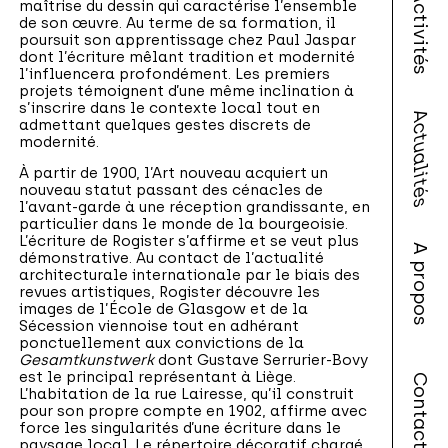
Activités
maîtrise du dessin qui caractérise l’ensemble
de son œuvre. Au terme de sa formation, il
poursuit son apprentissage chez Paul Jaspar
dont l’écriture mêlant tradition et modernité
l’influencera profondément. Les premiers
projets témoignent d’une même inclination à
s’inscrire dans le contexte local tout en
Actualités
admettant quelques gestes discrets de
modernité.
À partir de 1900, l’Art nouveau acquiert un
nouveau statut passant des cénacles de
l’avant-garde à une réception grandissante, en
particulier dans le monde de la bourgeoisie.
L’écriture de Rogister s’affirme et se veut plus
A propos
démonstrative. Au contact de l’actualité
architecturale internationale par le biais des
revues artistiques, Rogister découvre les
images de l’École de Glasgow et de la
Sécession viennoise tout en adhérant
ponctuellement aux convictions de la
Gesamtkunstwerk
dont Gustave Serrurier-Bovy
est le principal représentant à Liège.
Contact
L’habitation de la rue Lairesse, qu’il construit
pour son propre compte en 1902, affirme avec
force les singularités d’une écriture dans le
paysage local. Le répertoire décoratif chargé