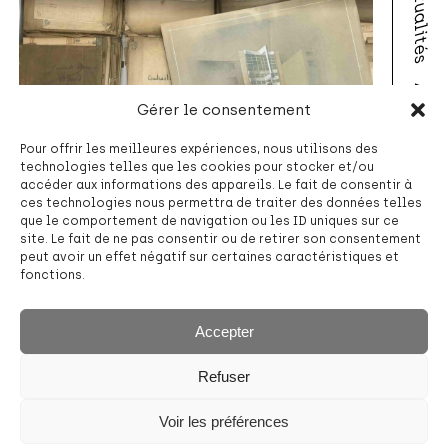
Actualités
A propos
Gérer le consentement
Pour offrir les meilleures expériences, nous utilisons des
technologies telles que les cookies pour stocker et/ou
accéder aux informations des appareils. Le fait de consentir à
Contact
ces technologies nous permettra de traiter des données telles
De l’Art nouveau au modernisme… Découvrez
que le comportement de navigation ou les ID uniques sur ce
une collection exceptionnelle témoignant des
site. Le fait de ne pas consentir ou de retirer son consentement
grands courants de l’histoire de l’architecture
peut avoir un effet négatif sur certaines caractéristiques et
e
e
des XIX
et XX
siècles à travers des visites
fonctions.
guidées (par petits groupes) du centre
d’archives.
Accepter
Pour l’occasion, une sélection de documents
précieux signés notamment de
Paul
Comblen
,
Henri Snyers
ou
Jean et Joseph
Refuser
Moutschen
et montrant des bâtiments
emblématiques de l’histoire de l’architecture
en Wallonie est dévoilée. En parallèle,
Voir les préférences
une
vente de revues et de livres