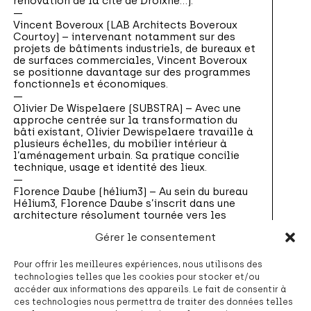
rénovation de la cité de Droixhe…).
Vincent Boveroux (LAB Architects Boveroux
Courtoy) –
intervenant notamment sur des
projets de bâtiments industriels, de bureaux et
de surfaces commerciales, Vincent Boveroux
se positionne davantage sur des programmes
fonctionnels et économiques.
Olivier De Wispelaere (SUBSTRA) –
Avec une
approche centrée sur la transformation du
bâti existant, Olivier Dewispelaere travaille à
plusieurs échelles, du mobilier intérieur à
l’aménagement urbain. Sa pratique concilie
technique, usage et identité des lieux.
Florence Daube (hélium3) –
Au sein du bureau
Hélium3, Florence Daube s’inscrit dans une
architecture résolument tournée vers les
pratiques innovantes de construction durable.
Gérer le consentement
Les projets concilient créativité, bien-être des
usagers, faisabilité constructive et impact
environnemental.
Pour offrir les meilleures expériences, nous utilisons des
technologies telles que les cookies pour stocker et/ou
Rachel L’Haridon (P&P architectes) –
diplômée
accéder aux informations des appareils. Le fait de consentir à
d’un double diplôme de l’université de Liège et
ces technologies nous permettra de traiter des données telles
de l’Ecole des Mines d’Alès, Rachel représente