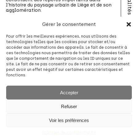
Actualités
l’histoire du paysage urbain de Liège et de son
agglomération.
A propos
Gérer le consentement
PROJETS DU FONDS
Pour offrir les meilleures expériences, nous utilisons des
|
©
contributors
Leaflet
OpenStreetMap
technologies telles que les cookies pour stocker et/ou
accéder aux informations des appareils. Le fait de consentir à
ces technologies nous permettra de traiter des données telles
Contact
que le comportement de navigation ou les ID uniques sur ce
Gare des
site. Le fait de ne pas consentir ou de retirer son consentement
Guillemins
peut avoir un effet négatif sur certaines caractéristiques et
fonctions.
Cité de Droixhe
Accepter
Refuser
Hôtel de ville
Voir les préférences
d’Ougrée
Politique de confidentialité