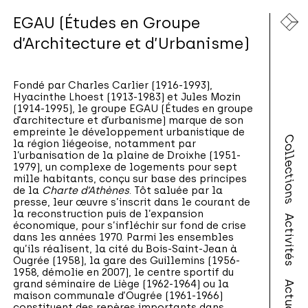
EGAU (Études en Groupe
d’Architecture et d’Urbanisme)
Fondé par Charles Carlier (1916-1993),
Hyacinthe Lhoest (1913-1983) et Jules Mozin
(1914-1995), le groupe EGAU (Études en groupe
d’architecture et d’urbanisme) marque de son
empreinte le développement urbanistique de
Collections
la région liégeoise, notamment par
l’urbanisation de la plaine de Droixhe (1951-
1979), un complexe de logements pour sept
mille habitants, conçu sur base des principes
de la
Charte d’Athènes
. Tôt saluée par la
presse, leur œuvre s’inscrit dans le courant de
la reconstruction puis de l’expansion
Activités
économique, pour s’infléchir sur fond de crise
dans les années 1970. Parmi les ensembles
qu’ils réalisent, la cité du Bois-Saint-Jean à
Ougrée (1958), la gare des Guillemins (1956-
1958, démolie en 2007), le centre sportif du
grand séminaire de Liège (1962-1964) ou la
maison communale d’Ougrée (1961-1966)
constituent des repères importants dans