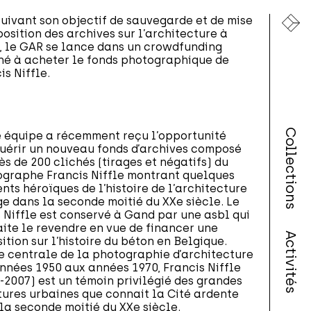
uivant son objectif de sauvegarde et de mise
position des archives sur l’architecture à
, le GAR se lance dans un crowdfunding
né à acheter le fonds photographique de
is Niffle.
Collections
 équipe a récemment reçu l’opportunité
uérir un nouveau fonds d’archives composé
ès de 200 clichés (tirages et négatifs) du
graphe Francis Niffle montrant quelques
ts héroïques de l’histoire de l’architecture
ge dans la seconde moitié du XXe siècle. Le
 Niffle est conservé à Gand par une asbl qui
ite le revendre en vue de financer une
Activités
ition sur l’histoire du béton en Belgique.
e centrale de la photographie d’architecture
nnées 1950 aux années 1970, Francis Niffle
-2007) est un témoin privilégié des grandes
ures urbaines que connait la Cité ardente
la seconde moitié du XXe siècle.