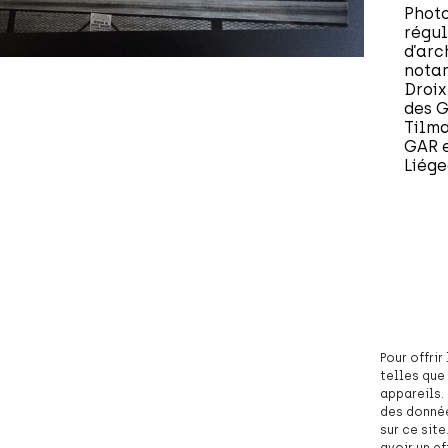
Photo
régul
d’arc
notam
Droix
des G
Tilma
GAR e
Liége
Pour offri
telles que
appareils.
des donnée
sur ce sit