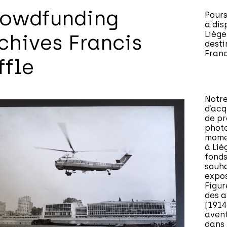
owdfunding
Pours
à dis
Liège
chives Francis
desti
Franc
ffle
Notre
d’acq
de pr
photo
momen
à Liè
fonds
souha
expos
Figur
des a
(1914
avent
dans 